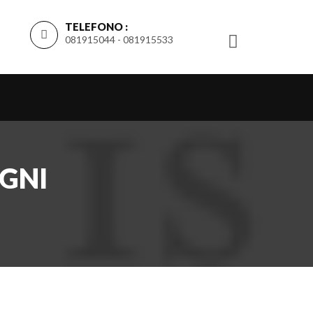
TELEFONO :
081915044 - 081915533
OGNI