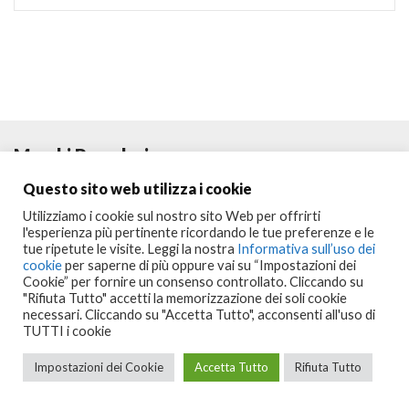
Marchi Popolari
Questo sito web utilizza i cookie
Utilizziamo i cookie sul nostro sito Web per offrirti
l'esperienza più pertinente ricordando le tue preferenze e le
tue ripetute le visite. Leggi la nostra
Informativa sull’uso dei
cookie
per saperne di più oppure vai su “Impostazioni dei
Cookie” per fornire un consenso controllato. Cliccando su
"Rifiuta Tutto" accetti la memorizzazione dei soli cookie
necessari. Cliccando su "Accetta Tutto", acconsenti all'uso di
Seguici su:
TUTTI i cookie
Copyright © 2023
Portalclub
All Rights Reserved
Impostazioni dei Cookie
Accetta Tutto
Rifiuta Tutto