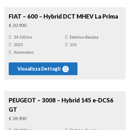
Suv
Confronta
FIAT – 600 – Hybrid DCT MHEV La Prima
€ 20.900
34.500 km
Elettrica-Benzina
2025
101
Automatico
Visualizza Dettagli
Suv
Confronta
PEUGEOT – 3008 – Hybrid 145 e-DCS6
GT
€ 28.900