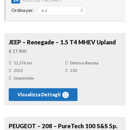
Ordina per:
Suv
Confronta
JEEP – Renegade – 1.5 T4 MHEV Upland
€ 17.900
52.376 km
Elettrica-Benzina
2022
130
Sequenziale
Visualizza Dettagli
Berlina
Confronta
PEUGEOT – 208 – PureTech 100 S&S 5p.