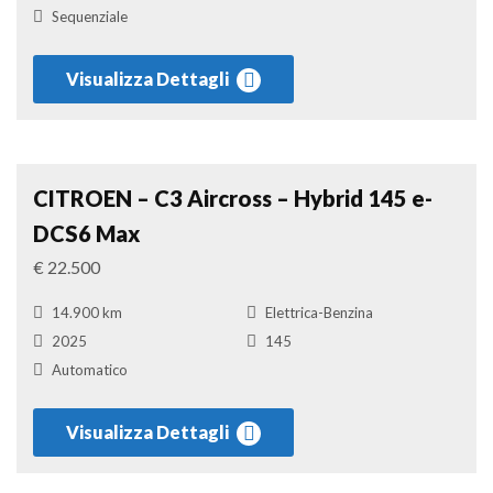
Sequenziale
Visualizza Dettagli
Suv
Confronta
CITROEN – C3 Aircross – Hybrid 145 e-
DCS6 Max
€ 22.500
14.900 km
Elettrica-Benzina
2025
145
Automatico
Visualizza Dettagli