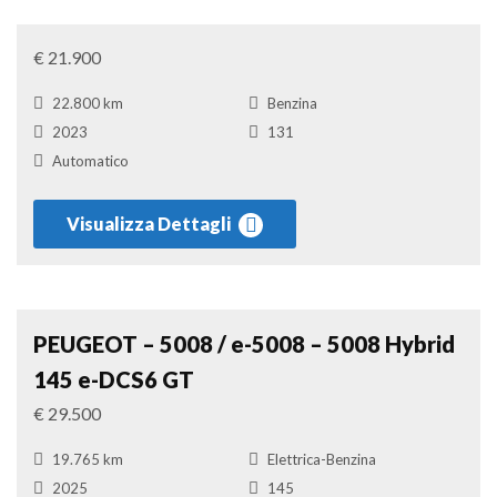
Suv
Confronta
€ 21.900
22.800 km
Benzina
2023
131
Automatico
Visualizza Dettagli
Suv
Confronta
PEUGEOT – 5008 / e-5008 – 5008 Hybrid
145 e-DCS6 GT
€ 29.500
19.765 km
Elettrica-Benzina
2025
145