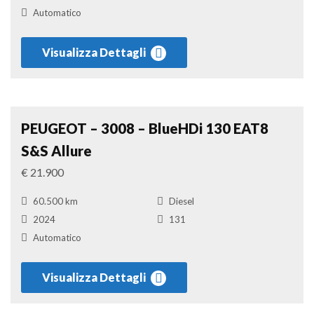
Automatico
Visualizza Dettagli
Suv
Confronta
PEUGEOT – 3008 – BlueHDi 130 EAT8
S&S Allure
€ 21.900
60.500 km
Diesel
2024
131
Automatico
Visualizza Dettagli