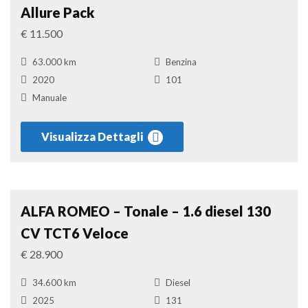
Allure Pack
€ 11.500
63.000 km
Benzina
2020
101
Manuale
Visualizza Dettagli
Suv
Confronta
ALFA ROMEO – Tonale – 1.6 diesel 130
CV TCT6 Veloce
€ 28.900
34.600 km
Diesel
2025
131