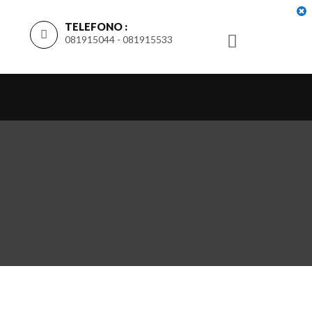
TELEFONO :
081915044 - 081915533