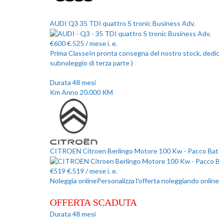
AUDI Q3 35 TDI quattro S tronic Business Adv.
€
600
€.525
/ mese
i. e.
Prima Classe
In pronta consegna del nostro stock, dedicat
subnoleggio di terza parte )
Durata
48
mesi
Km Anno
20.000
KM
CITROEN Citroen Berlingo Motore 100 Kw - Pacco Batt
€
519
€.519
/ mese
i. e.
Noleggia online
Personalizza l'offerta noleggiando online
OFFERTA SCADUTA
Durata
48
mesi