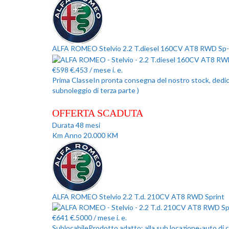
ALFA ROMEO Stelvio 2.2 T.diesel 160CV AT8 RWD Sp-
€
598
€.453
/ mese
i. e.
Prima Classe
In pronta consegna del nostro stock, dedicat
subnoleggio di terza parte )
OFFERTA SCADUTA
Durata
48
mesi
Km Anno
20.000
KM
ALFA ROMEO Stelvio 2.2 T.d. 210CV AT8 RWD Sprint
€
641
€.5000
/ mese
i. e.
Sublocabile
Prodotto adatto: alla sub locazione-auto di 