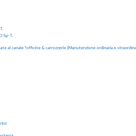
T.
e al canale ?officine & carrozzerie (Manutenzione ordinaria e straordinaria
cortesia