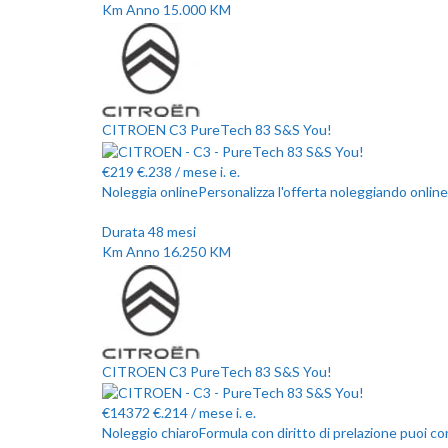
Km Anno
15.000
KM
CITROEN C3 PureTech 83 S&S You!
€
219
€.238
/ mese
i. e.
Noleggia online
Personalizza l'offerta noleggiando online
Durata
48
mesi
Km Anno
16.250
KM
CITROEN C3 PureTech 83 S&S You!
€
14372
€.214
/ mese
i. e.
Noleggio chiaro
Formula con diritto di prelazione puo