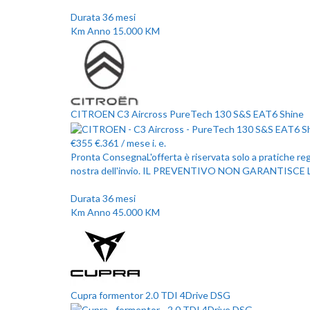
Durata
36
mesi
Km Anno
15.000
KM
CITROEN C3 Aircross PureTech 130 S&S EAT6 Shine
€
355
€.361
/ mese
i. e.
Pronta Consegna
L'offerta è riservata solo a pratiche r
nostra dell'invio. IL PREVENTIVO NON GARANTISCE
Durata
36
mesi
Km Anno
45.000
KM
Cupra formentor 2.0 TDI 4Drive DSG