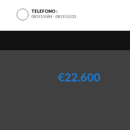
TELEFONO :
081915044 - 081915533
€22.600