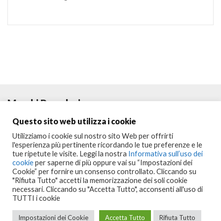
Marchi Popolari
Questo sito web utilizza i cookie
Utilizziamo i cookie sul nostro sito Web per offrirti
l'esperienza più pertinente ricordando le tue preferenze e le
tue ripetute le visite. Leggi la nostra
Informativa sull’uso dei
cookie
per saperne di più oppure vai su “Impostazioni dei
Cookie” per fornire un consenso controllato. Cliccando su
"Rifiuta Tutto" accetti la memorizzazione dei soli cookie
necessari. Cliccando su "Accetta Tutto", acconsenti all'uso di
Seguici su:
TUTTI i cookie
Copyright © 2023
Portalclub
All Rights Reserved
Impostazioni dei Cookie
Accetta Tutto
Rifiuta Tutto