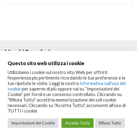
Marchi Popolari
Questo sito web utilizza i cookie
Utilizziamo i cookie sul nostro sito Web per offrirti
l'esperienza più pertinente ricordando le tue preferenze e le
tue ripetute le visite. Leggi la nostra
Informativa sull’uso dei
cookie
per saperne di più oppure vai su “Impostazioni dei
Cookie” per fornire un consenso controllato. Cliccando su
"Rifiuta Tutto" accetti la memorizzazione dei soli cookie
necessari. Cliccando su "Accetta Tutto", acconsenti all'uso di
Seguici su:
TUTTI i cookie
Copyright © 2023
Portalclub
All Rights Reserved
Impostazioni dei Cookie
Accetta Tutto
Rifiuta Tutto