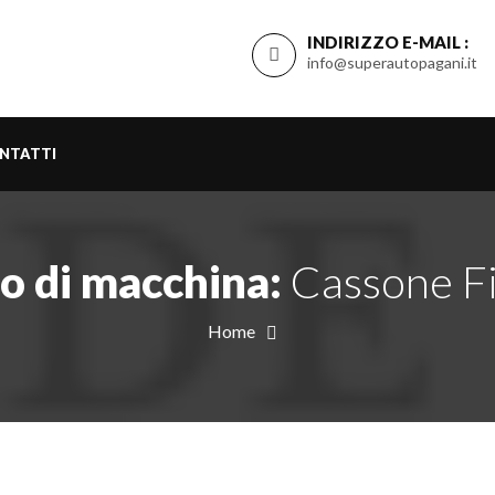
INDIRIZZO E-MAIL :
info@superautopagani.it
NTATTI
o di macchina:
Cassone F
Home