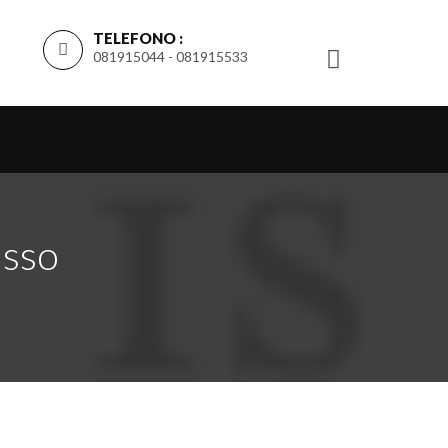
TELEFONO :
081915044 - 081915533
isso